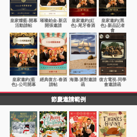
皇家燦藍-開幕
璀璨鉑金-新店
皇家邀約(紅
皇家邀約(黑
活動請帖
開張邀請
色)-尾牙春酒
色)-新品記者
會
皇家邀約(藍
經典復古-春酒
海灘-派對邀請
復古電視-同學
色)-公司開幕
請帖
函
會邀請函
節慶邀請範例