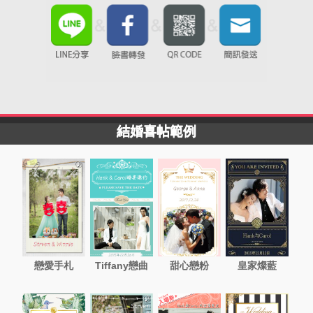
結婚喜帖範例
戀愛手札
Tiffany戀曲
甜心戀粉
皇家燦藍