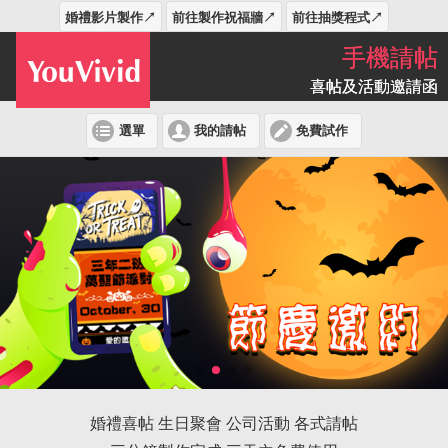
婚禮影片製作↗
前往製作祝福牆↗
前往抽獎程式↗
手機請帖
喜帖及活動邀請函
選單
我的請帖
免費試作
婚禮喜帖 生日聚會 公司活動 各式請帖