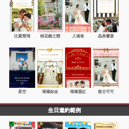
比翼雙飛
棉花糖之戀
入場卷
晶典響宴
星空
璀璨鉑金
璀璨粟紅
復古可可
生日邀約範例