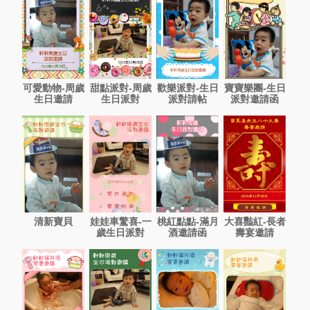
可愛動物-周歲
甜點派對-周歲
歡樂派對-生日
寶寶樂團-生日
生日邀請
生日派對
派對請帖
派對邀請函
清新寶貝
娃娃車驚喜-一
桃紅點點-滿月
大喜豔紅-長者
歲生日派對
酒邀請函
壽宴邀請