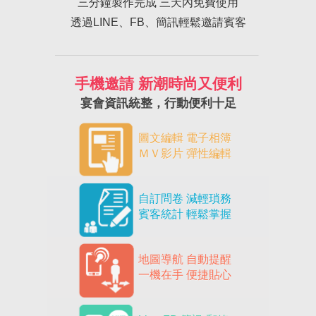
三分鐘製作完成 三天內免費使用
透過LINE、FB、簡訊輕鬆邀請賓客
手機邀請 新潮時尚又便利
宴會資訊統整，行動便利十足
圖文編輯 電子相簿
ＭＶ影片 彈性編輯
自訂問卷 減輕瑣務
賓客統計 輕鬆掌握
地圖導航 自動提醒
一機在手 便捷貼心