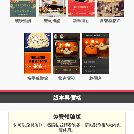
繽紛聖誕
聖誕邀請
新春迎新
溫馨感恩節
快樂萬聖節
復古電視
格調灰
版本與價格
免費體驗版
你可以免費製作手機請帖並轉發賓客，請帖製作後3天內免
費使用。