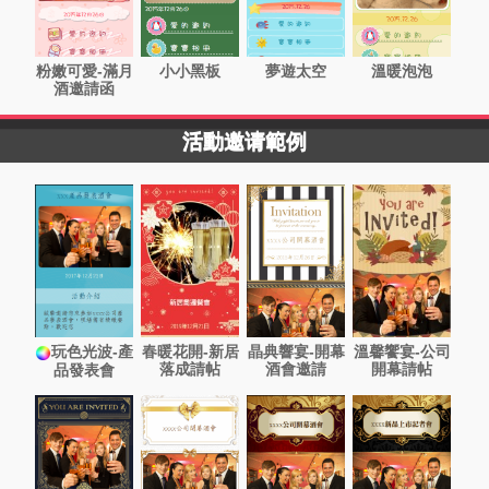
粉嫩可愛-滿月
小小黑板
夢遊太空
溫暖泡泡
酒邀請函
活動邀请範例
玩色光波-產
春暖花開-新居
晶典響宴-開幕
溫馨饗宴-公司
落成請帖
酒會邀請
開幕請帖
品發表會