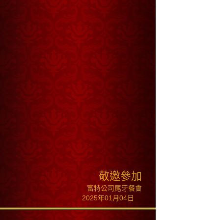
2025年01月04日
活動介紹
感謝您在過去對本公司的支持，新的
一年我們有更多的計畫與熱忱，希望
和您持續攜手前進。在此誠摯邀請您
參加富特公司尾牙餐會，
歡迎
蒞臨指教
富特公司全體員工 敬邀
日期：2025年01月04日
時間：晚上6時30分
敬邀參加
地點：台北國賓大飯店
富特公司尾牙餐會
地址：台北市中山北路二段63號
2025年01月04日
電話：(02)2551-1111