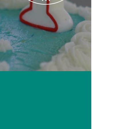
2024年12月28日
愛 的 邀 約
寶 寶 相 冊
寶 寶 剪 影
宴 會 回 函
宴 會 地 圖
宴 會 提 醒
邀 請 分 享