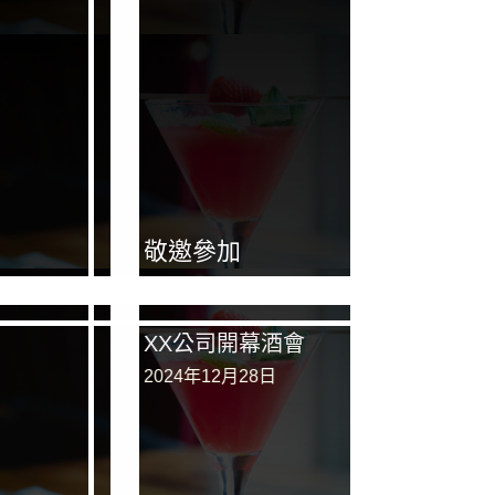
乙旺公司尾牙餐會
敬邀參加
XX公司開幕酒會
2024年12月28日
2024年12月28日
活動介紹