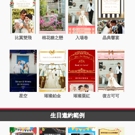
比翼雙飛
棉花糖之戀
入場卷
晶典響宴
星空
璀璨鉑金
璀璨粟紅
復古可可
生日邀約範例