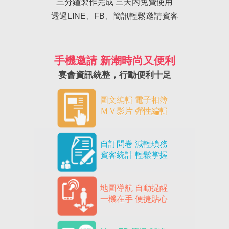
三分鐘製作完成 三天內免費使用
透過LINE、FB、簡訊輕鬆邀請賓客
手機邀請 新潮時尚又便利
宴會資訊統整，行動便利十足
圖文編輯 電子相簿
ＭＶ影片 彈性編輯
自訂問卷 減輕瑣務
賓客統計 輕鬆掌握
地圖導航 自動提醒
一機在手 便捷貼心