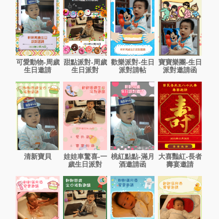
可愛動物-周歲
甜點派對-周歲
歡樂派對-生日
寶寶樂團-生日
生日邀請
生日派對
派對請帖
派對邀請函
清新寶貝
娃娃車驚喜-一
桃紅點點-滿月
大喜豔紅-長者
歲生日派對
酒邀請函
壽宴邀請