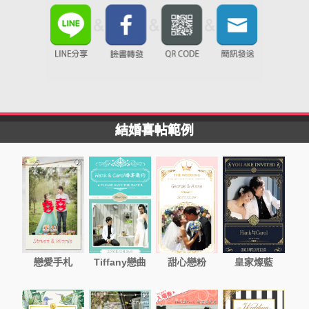
結婚喜帖範例
戀愛手札
Tiffany戀曲
甜心戀粉
皇家燦藍