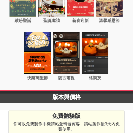
繽紛聖誕
聖誕邀請
新春迎新
溫馨感恩節
快樂萬聖節
復古電視
格調灰
版本與價格
免費體驗版
你可以免費製作手機請帖並轉發賓客，請帖製作後3天內免
費使用。