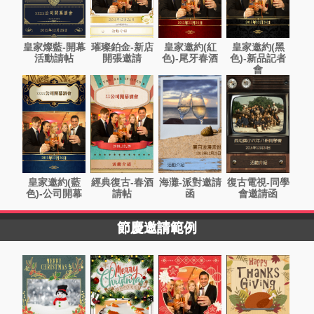
皇家燦藍-開幕
璀璨鉑金-新店
皇家邀約(紅
皇家邀約(黑
活動請帖
開張邀請
色)-尾牙春酒
色)-新品記者
會
皇家邀約(藍
經典復古-春酒
海灘-派對邀請
復古電視-同學
色)-公司開幕
請帖
函
會邀請函
節慶邀請範例