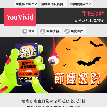
婚禮影片製作↗
前往製作祝福牆↗
前往抽獎程式↗
手機請帖
喜帖及活動邀請函
選單
我的請帖
免費試作
婚禮喜帖 生日聚會 公司活動 各式請帖