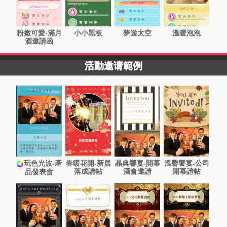
粉嫩可愛-滿月
小小黑板
夢遊太空
溫暖泡泡
酒邀請函
活動邀请範例
玩色光波-產
春暖花開-新居
晶典響宴-開幕
溫馨饗宴-公司
落成請帖
酒會邀請
開幕請帖
品發表會