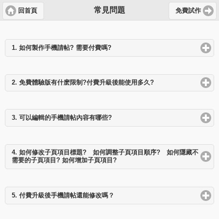
常見問題
回首頁
免費試作
1. 如何製作手機請帖? 需要付費嗎?
click
to
expand
contents
2. 免費體驗版有什麽限制?付費升級後能使用多久?
click
to
expand
contents
3. 可以編輯的手機請帖內容有哪些?
click
to
expand
contents
4. 如何修改子頁項目標題? 如何調整子頁項目順序? 如何隱藏不
需要的子頁項目? 如何增加子頁項目?
click
to
expand
contents
5. 付費升級後手機請帖還能修改嗎？
click
to
expand
contents