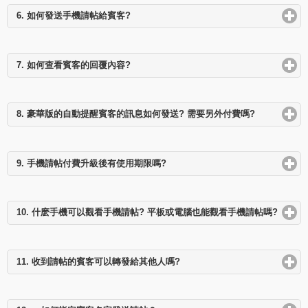
6. 如何發送手機請帖給賓客?
click
to
expand
contents
7. 如何查看賓客的回覆內容?
click
to
expand
contents
8. 豪華版的自動提醒賓客的訊息如何發送? 需要另外付費嗎?
click
to
expand
contents
9. 手機請帖付費升級後有使用期限嗎?
click
to
expand
contents
10. 什麽手機可以觀看手機請帖? 平板或電腦也能觀看手機請帖嗎?
click
to
expan
conten
11. 收到請帖的賓客可以轉發給其他人嗎?
click
to
expand
contents