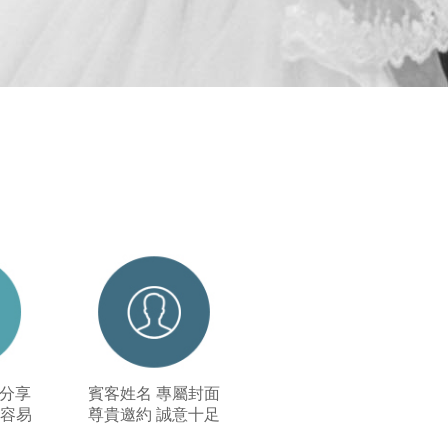
e分享
賓客姓名 專屬封面
發容易
尊貴邀約 誠意十足