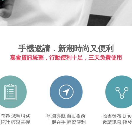
手機邀請．新潮時尚又便利
宴會資訊統整，行動便利十足，三天免費使用
問卷 減輕瑣務
地圖導航 自動提醒
臉書發布 Lin
統計 輕鬆掌握
一機在手 輕鬆便利
邀請訊息 轉