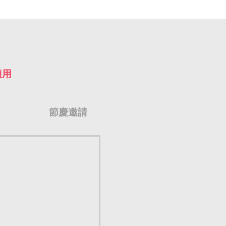
適用
節慶邀請