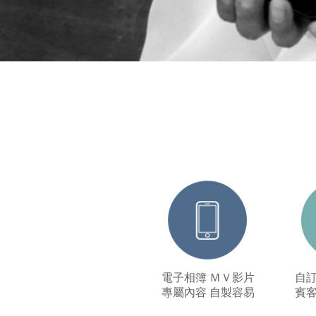
新潮時尚，回覆統計超便利
電子相簿 ＭＶ影片
自訂
專屬內容 自製容易
賓客