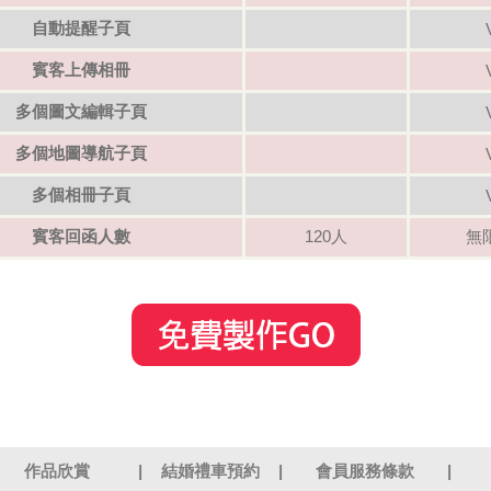
自動提醒子頁
賓客上傳相冊
多個圖文編輯子頁
多個地圖導航子頁
多個相冊子頁
賓客回函人數
120人
無
作品欣賞
|
結婚禮車預約
|
會員服務條款
|