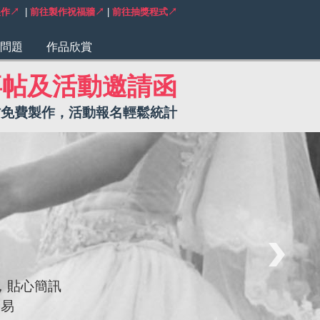
製作↗
|
前往製作祝福牆↗
|
前往抽獎程式↗
問題
作品欣賞
喜帖及活動邀請函
帖免費製作，活動報名輕鬆統計