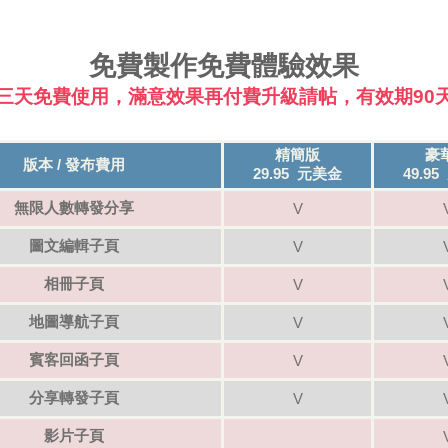
免費製作免費體驗效果
三天免費使用，滿意效果再付費升級請帖，有效期90
精簡版
豪
版本 / 發布費用
29.95 元美金
49.9
無限人數轉發分享
V
圖文編輯子頁
V
相冊子頁
V
地圖導航子頁
V
賓客回函子頁
V
分享轉發子頁
V
影片子頁